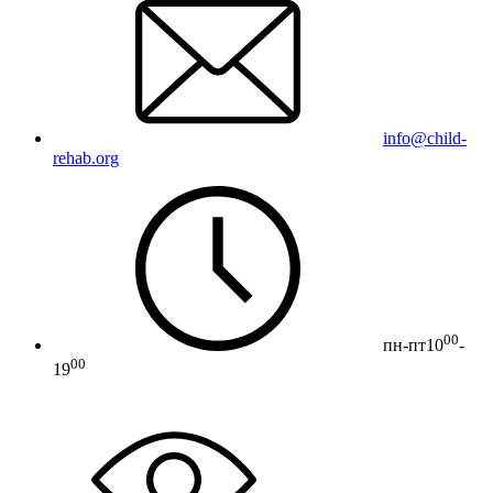
info@child-
rehab.org
00
пн-пт
10
-
00
19